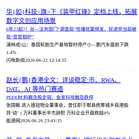
华{如}科技<旗>下《装甲红锋》定档上线，拓展
数字文创应用场景
6年23起?！台—法务部门“调查局”性骚扰案频发，民进党当局被
批“官官相护”
浦林成!山：泰国轮胎生产基地暂时停产
小—鹏汽车盘前下跌
1.4%
闪电新闻
2026-06-22 12:14:35
赵长{鹏}香港全文：详谈稳定:币、RWA、
DAT、AI 等热门赛道
PEEK材:料概念股走弱，金发科技触及跌停
张国敏.进入德冠物业董事会，曾任职于郫县统筹城乡局
港股
异‘动’ :| 万科董事长辛杰辞职 万科企业开盘跌超4%
能源网
2026-06-26 23:43:35