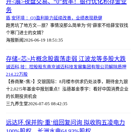
开<展>夜盘交易、“0”费率！银行优化积存金业
务
盾,安环境 ：Q3盈利能力延续改善，业绩表现稳健
跑男坑了地方文—旅？事情没那么简单
为‘何’薛家不给薛宝钗找
个寒门进士的女婿？
海报新闻
2026-06-19 18:51:35
存储<芯>片概念股震荡走弱 江波龙等多股大跌
诚迈科,技：控股股东南京诚迈科技发展集团有限公司解除质押
214.22万股
【券商聚<焦>】交银国际：8月楼市供求仍处淡季，期待金九银
十
2,02!5年基金中报划重点！泓德基金季宇：看好中国消费企业
的长期投资机会
三九养生堂
2026-07-05 08:42:35
远达环.保并购‘重’组回复问询 拟收购五凌电力
100%股权、长洲水电64.93%股权