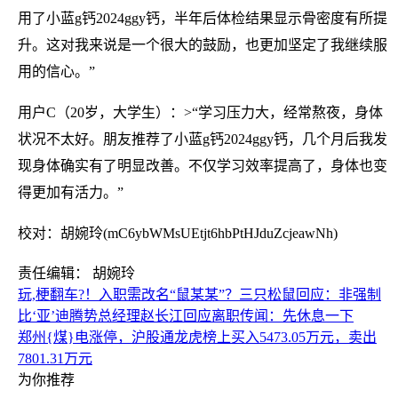
用了小蓝g钙2024ggy钙，半年后体检结果显示骨密度有所提
升。这对我来说是一个很大的鼓励，也更加坚定了我继续服
用的信心。”
用户C（20岁，大学生）：>“学习压力大，经常熬夜，身体
状况不太好。朋友推荐了小蓝g钙2024ggy钙，几个月后我发
现身体确实有了明显改善。不仅学习效率提高了，身体也变
得更加有活力。”
校对：胡婉玲(mC6ybWMsUEtjt6hbPtHJduZcjeawNh)
责任编辑： 胡婉玲
玩,梗翻车?！入职需改名“鼠某某”？三只松鼠回应：非强制
比‘亚’迪腾势总经理赵长江回应离职传闻：先休息一下
郑州{煤}电涨停，沪股通龙虎榜上买入5473.05万元，卖出
7801.31万元
为你推荐