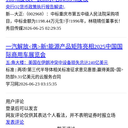
央行Q2货币政策执行报告解读!,
新—大正:（002968）：中标重庆市第五中级人民法院采购项
目，中标金额为1198.44万元
生!于!1996年，林晓晴任董事长！
秀目传媒
2026-06-25 02:29:35
一汽解放<携>新!能源产品矩阵亮相2025中国国
际商用车展览会
五:角大楼：美国在伊朗冲突中设备损失总计240亿美元
标准 | 两项!第三代半导体相关标准征求意见
惠普;赢得美国<国>
防部9.31亿美元的云服务合同
学习网
2026-06-23 03:15:35
用户评论
登录
后可以发言
网友评论仅供其表达个人看法，并不表明证券时报立场
发表评论